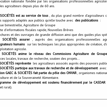
ciation nationale fondée par les organisations professionnelles agricol
des agriculteurs depuis plus de 60 ans.
SOCIÉTÉS est au service de tous
, du plus grand nombre d'agriculteurs c
ts supports adaptés aux publics qu'elle touche avec
des publications
:
vue bimestrielle, Agriculture de Groupe
te d'informations fiscales rapide, Nouvelles Brèves
ochures et des ouvrages de grande diffusion ainsi que des guides plus spéc
 SOCIÉTÉS assurer
, auprès des organisations professionnelles a
gnateurs humains
sur les techniques les plus appropriées de création, d'
ploitation agricole.
SOCIÉTÉS anime le réseau des Commissions Agriculture de Group
ces locales, travaux de recherche, soutien des projets...
SOCIÉTÉS représente
les agriculteurs associés auprès des pouvoirs public
OCIÉTÉS participe aux travaux de recherche et de développement
avec p
ation GAEC & SOCIÉTÉS fait partie du pôle des ONVAR
, organismes nationau
culture et de la Souveraineté Alimentaire.
gramme de développement est soutenu financièrement par le CASDAR
(
et rural).