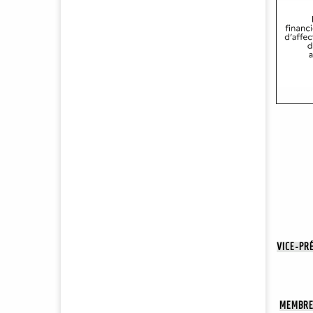
Veuillez retrouver les vingt propositions de
GAEC & SOCIETES relatives aux sociétés
agricoles, dans la rubrique...
Le guide des 10 idées reçues sur
l'accompagnement humain
Accompagnement humain : découvrez le
Guide (ICI) pour répondre à 10 idées
reçues sur...
Quel avenir pour la revue ?
🌾GAEC & Sociétés poursuit son
engagement à « faire réseau (X) » en
réunissant...
VICE-PR
Deux évolutions majeures pour les
sociétés, inscrites au Code rural !
MEMBRE