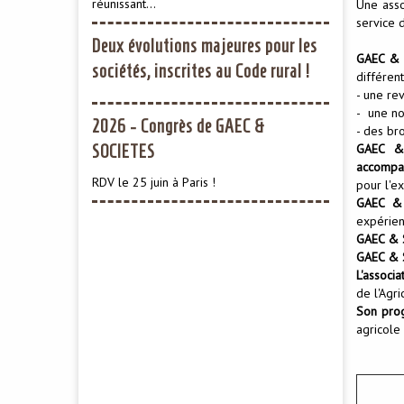
réunissant...
Une asso
service 
Deux évolutions majeures pour les
GAEC & 
sociétés, inscrites au Code rural !
différen
​- une re
-
une no
2026 - Congrès de GAEC &
- des br
GAEC &
SOCIETES
accompa
RDV le 25 juin à Paris !
pour l'ex
GAEC & 
expérien
2025 - Rapports d'activités et
GAEC & 
d'orientation GAEC & STES
GAEC & S
L'associ
Le thème de l'assemblée générale 2025
de l'Agri
de GAEC & SOCIETES était :
Son pro
"l'accompagnement humain...
agricole 
Livre blanc de l'agriculture
sociétaire